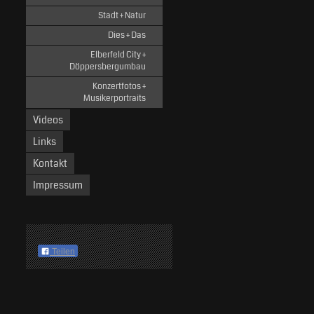
Stadt + Natur
Dies + Das
Elberfeld City +
Döppersbergumbau
Konzertfotos +
Musikerportraits
Videos
Links
Kontakt
Impressum
Teilen