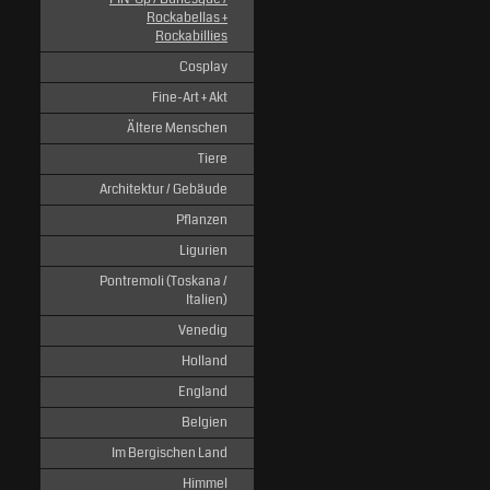
Rockabellas +
Rockabillies
Cosplay
Fine-Art + Akt
Ältere Menschen
Tiere
Architektur / Gebäude
Pflanzen
Ligurien
Pontremoli (Toskana /
Italien)
Venedig
Holland
England
Belgien
Im Bergischen Land
Himmel